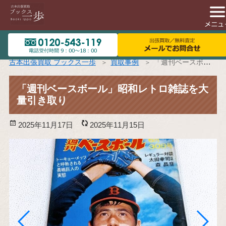
古本出張買取 ブックス一歩
買取事例
「週刊ベースボール」昭和レトロ雑誌を大量引き取り
「週刊ベースボール」昭和レトロ雑誌を大
量引き取り
投
2025年11月17日
更
2025年11月15日
稿
新
日:
日: