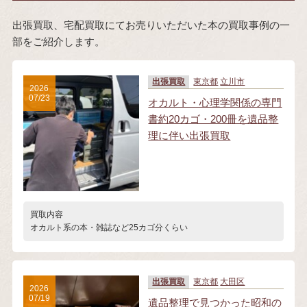
出張買取、宅配買取にてお売りいただいた本の買取事例の一
部をご紹介します。
出張買取
東京都
立川市
2026
07/23
オカルト・心理学関係の専門
書約20カゴ・200冊を遺品整
理に伴い出張買取
買取内容
オカルト系の本・雑誌など25カゴ分くらい
出張買取
東京都
大田区
2026
07/19
遺品整理で見つかった昭和の