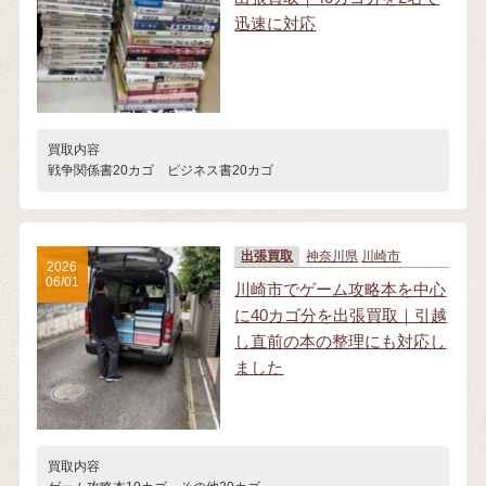
迅速に対応
買取内容
戦争関係書20カゴ ビジネス書20カゴ
出張買取
神奈川県
川崎市
2026
06/01
川崎市でゲーム攻略本を中心
に40カゴ分を出張買取｜引越
し直前の本の整理にも対応し
ました
買取内容