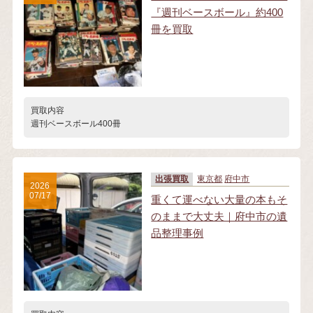
『週刊ベースボール』約400
冊を買取
買取内容
週刊ベースボール400冊
出張買取
東京都
府中市
2026
07/17
重くて運べない大量の本もそ
のままで大丈夫｜府中市の遺
品整理事例