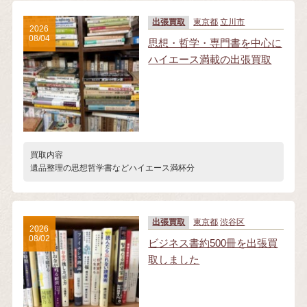
出張買取
東京都
立川市
2026
08/04
思想・哲学・専門書を中心に
ハイエース満載の出張買取
買取内容
遺品整理の思想哲学書などハイエース満杯分
出張買取
東京都
渋谷区
2026
08/02
ビジネス書約500冊を出張買
取しました