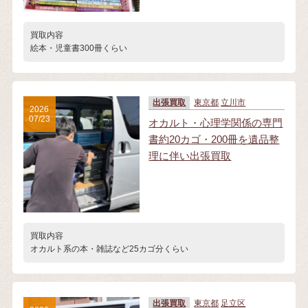
買取内容
絵本・児童書300冊くらい
出張買取
東京都
立川市
2026
07/23
オカルト・心理学関係の専門
書約20カゴ・200冊を遺品整
理に伴い出張買取
買取内容
オカルト系の本・雑誌など25カゴ分くらい
出張買取
東京都
足立区