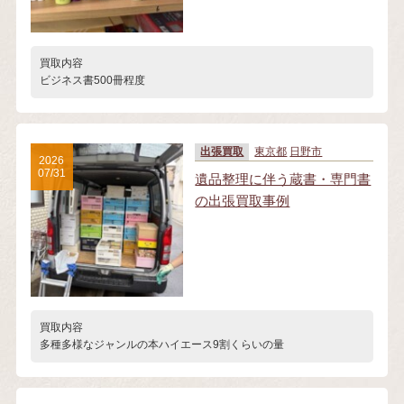
買取内容
ビジネス書500冊程度
出張買取
東京都
日野市
2026
07/31
遺品整理に伴う蔵書・専門書
の出張買取事例
買取内容
多種多様なジャンルの本ハイエース9割くらいの量