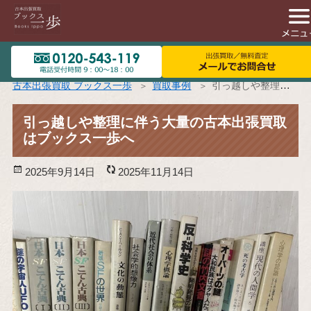
古本出張買取 ブックス一歩
買取事例
引っ越しや整理に伴う大量の古本出張買取はブックス一歩へ
引っ越しや整理に伴う大量の古本出張買取
はブックス一歩へ
投
2025年9月14日
更
2025年11月14日
稿
新
日:
日: