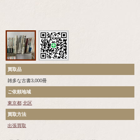
買取品
雑多な古書3,000冊
ご依頼地域
東京都
北区
買取方法
出張買取