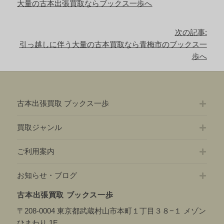
前
大量の古本出張買取ならブックス一歩へ
ナ
の
ビ
記
ゲ
次の記事:
事:
ー
次
引っ越しに伴う大量の古本買取なら青梅市のブックス一
シ
の
歩へ
ョ
記
ン
事:
古本出張買取 ブックス一歩
買取ジャンル
ご利用案内
お知らせ・ブログ
古本出張買取 ブックス一歩
〒208-0004 東京都武蔵村山市本町１丁目３８−１ メゾン
ひまわり 1F