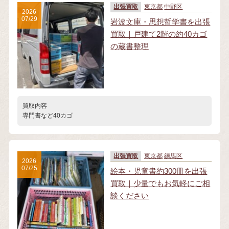
出張買取
東京都
中野区
2026
07/29
岩波文庫・思想哲学書を出張
買取｜戸建て2階の約40カゴ
の蔵書整理
買取内容
専門書など40カゴ
出張買取
東京都
練馬区
2026
07/25
絵本・児童書約300冊を出張
買取｜少量でもお気軽にご相
談ください