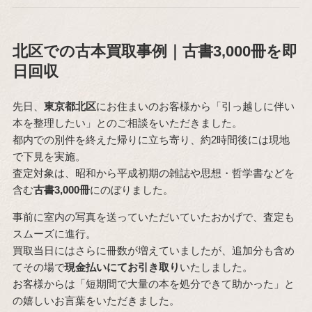
北区での古本買取事例｜古書3,000冊を即
日回収
先日、
東京都北区
にお住まいのお客様から「引っ越しに伴い
本を整理したい」とのご相談をいただきました。
都内での別件を終えた帰りに立ち寄り、約2時間後には現地
で下見を実施。
査定対象は、昭和から平成初期の雑誌や思想・哲学書などを
含む
古書3,000冊
にのぼりました。
事前に室内の写真を送っていただいていたおかげで、査定も
スムーズに進行。
買取当日にはさらに冊数が増えていましたが、追加分も含め
てその場で
現金払いにてお引き取り
いたしました。
お客様からは「短期間で大量の本を処分できて助かった」と
の嬉しいお言葉をいただきました。