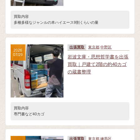
買取内容
多種多様なジャンルの本ハイエース9割くらいの量
出張買取
東京都
中野区
2026
07/29
岩波文庫・思想哲学書を出張
買取｜戸建て2階の約40カゴ
の蔵書整理
買取内容
専門書など40カゴ
出張買取
東京都
練馬区