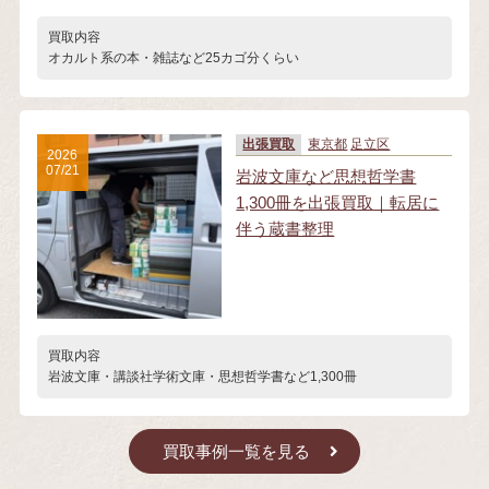
買取内容
オカルト系の本・雑誌など25カゴ分くらい
出張買取
東京都
足立区
2026
07/21
岩波文庫など思想哲学書
1,300冊を出張買取｜転居に
伴う蔵書整理
買取内容
岩波文庫・講談社学術文庫・思想哲学書など1,300冊
買取事例一覧を見る