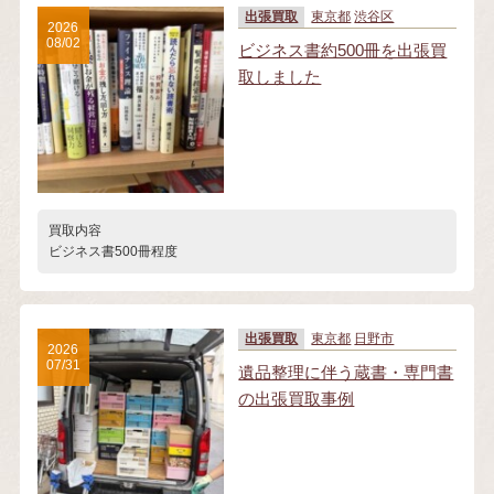
出張買取
東京都
渋谷区
2026
08/02
ビジネス書約500冊を出張買
取しました
買取内容
ビジネス書500冊程度
出張買取
東京都
日野市
2026
07/31
遺品整理に伴う蔵書・専門書
の出張買取事例