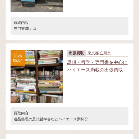
買取内容
専門書30カゴ
出張買取
東京都
立川市
2026
08/04
思想・哲学・専門書を中心に
ハイエース満載の出張買取
買取内容
遺品整理の思想哲学書などハイエース満杯分