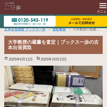
古本出張買取 ブックス一歩
買取事例
大学教授の蔵書を査定｜ブックス一歩の古本出張買取
大学教授の蔵書を査定｜ブックス一歩の古
本出張買取
投
2025年6月11日
更
2025年10月12日
稿
新
日:
日: