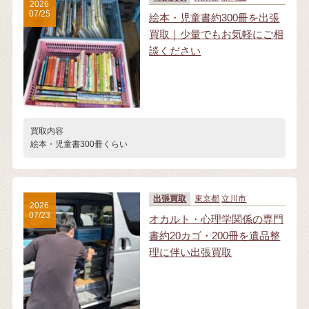
2026
07/25
絵本・児童書約300冊を出張
買取｜少量でもお気軽にご相
談ください
買取内容
絵本・児童書300冊くらい
出張買取
東京都
立川市
2026
07/23
オカルト・心理学関係の専門
書約20カゴ・200冊を遺品整
理に伴い出張買取