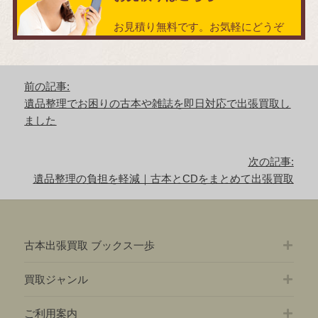
お見積り無料です。お気軽にどうぞ
投
前の記事:
稿
前
遺品整理でお困りの古本や雑誌を即日対応で出張買取し
ナ
の
ました
ビ
記
ゲ
事:
ー
次の記事:
シ
次
遺品整理の負担を軽減｜古本とCDをまとめて出張買取
ョ
の
ン
記
事:
古本出張買取 ブックス一歩
買取ジャンル
ご利用案内