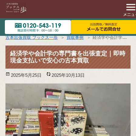
古本出張買取 ブックス一歩
買取事例
経済学や会計学の専門書を出張査定｜即時現金支払いで安心の古本買取
経済学や会計学の専門書を出張査定｜即時
現金支払いで安心の古本買取
投
2025年5月25日
更
2025年10月13日
稿
新
日:
日: