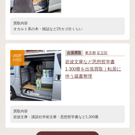
買取内容
オカルト系の本・雑誌など25カゴ分くらい
出張買取
東京都
足立区
2026
07/21
岩波文庫など思想哲学書
1,300冊を出張買取｜転居に
伴う蔵書整理
買取内容
岩波文庫・講談社学術文庫・思想哲学書など1,300冊