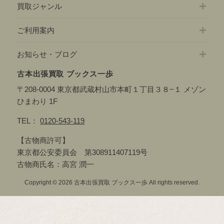
買取ジャンル
ご利用案内
お知らせ・ブログ
古本出張買取 ブックス一歩
〒208-0004 東京都武蔵村山市本町１丁目３８−１ メゾン
ひまわり 1F
TEL：
0120-543-119
【古物商許可】
東京都公安委員会 第308911407119号
古物商氏名：高宮 潤一
Copyright © 2026 古本出張買取 ブックス一歩 All rights reserved.