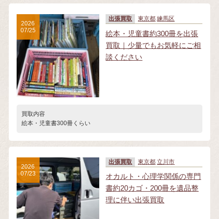
出張買取
東京都
練馬区
2026
07/25
絵本・児童書約300冊を出張
買取｜少量でもお気軽にご相
談ください
買取内容
絵本・児童書300冊くらい
出張買取
東京都
立川市
2026
07/23
オカルト・心理学関係の専門
書約20カゴ・200冊を遺品整
理に伴い出張買取