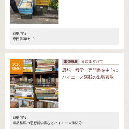
買取内容
専門書30カゴ
出張買取
東京都
立川市
2026
08/04
思想・哲学・専門書を中心に
ハイエース満載の出張買取
買取内容
遺品整理の思想哲学書などハイエース満杯分