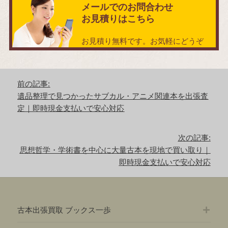
メールでのお問合わせ
お見積りはこちら
お見積り無料です。お気軽にどうぞ
投
前の記事:
稿
前
遺品整理で見つかったサブカル・アニメ関連本を出張査
ナ
の
定｜即時現金支払いで安心対応
ビ
記
ゲ
事:
ー
次の記事:
シ
次
思想哲学・学術書を中心に大量古本を現地で買い取り｜
ョ
の
即時現金支払いで安心対応
ン
記
事:
古本出張買取 ブックス一歩