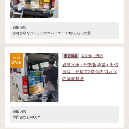
買取内容
多種多様なジャンルの本ハイエース9割くらいの量
出張買取
東京都
中野区
2026
07/29
岩波文庫・思想哲学書を出張
買取｜戸建て2階の約40カゴ
の蔵書整理
買取内容
専門書など40カゴ