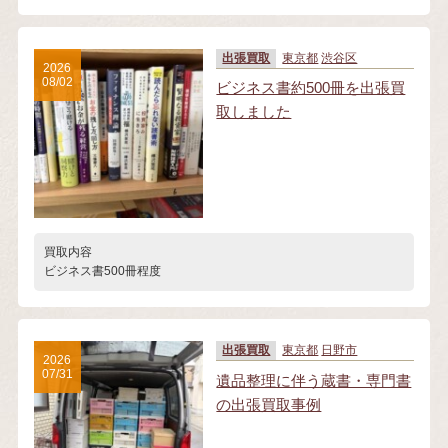
出張買取
東京都
渋谷区
2026
08/02
ビジネス書約500冊を出張買
取しました
買取内容
ビジネス書500冊程度
出張買取
東京都
日野市
2026
07/31
遺品整理に伴う蔵書・専門書
の出張買取事例