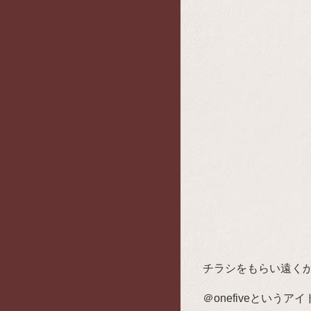
チラシをもらい遠く
＠onefiveとい