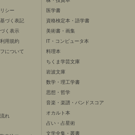
株・投資本
リシー
医学書
基づく表記
資格検定本・語学書
づく表示
美術書・画集
利用規約
IT・コンピュータ本
フについて
料理本
ちくま学芸文庫
岩波文庫
数学・理工学書
思想・哲学
音楽・楽譜・バンドスコア
オカルト本
流れ
占い・占星術
文学全集・叢書