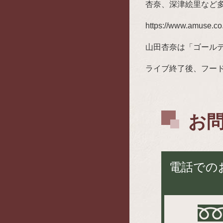
杏奈、深津絵里など
https://www.amuse.co.j
山田杏奈は「ゴール
ライブ終了後、フー
お
電話での