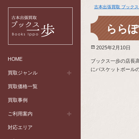
古本出張買取 ブック
ららぽ
投
2025年2月10日
稿
HOME
ブックス一歩の店長
日:
にバスケットボールの
買取ジャンル
買取価格一覧
買取事例
ご利用案内
対応エリア