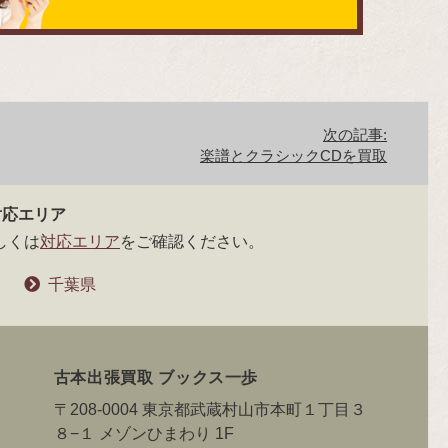
次の記事:
楽譜とクラシックCDを買取
対応エリア
しくは
対応エリア
をご確認ください。
千葉県
古本出張買取 ブックス一歩
〒208-0004 東京都武蔵村山市本町１丁目３
８−１ メゾンひまわり 1F