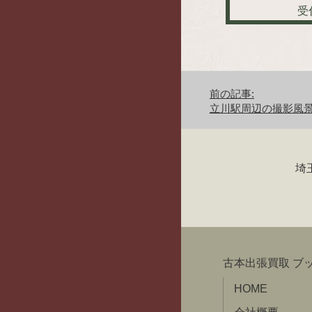
受
投
前の記事:
立川駅周辺の撮影風
稿
前
の
ナ
記
埼
事:
ビ
ゲ
ー
古本出張買取 ブ
シ
HOME
ョ