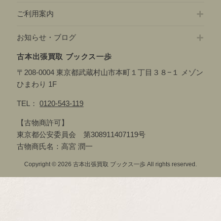
ご利用案内
お知らせ・ブログ
古本出張買取 ブックス一歩
〒208-0004 東京都武蔵村山市本町１丁目３８−１ メゾン
ひまわり 1F
TEL：
0120-543-119
【古物商許可】
東京都公安委員会 第308911407119号
古物商氏名：高宮 潤一
Copyright © 2026 古本出張買取 ブックス一歩 All rights reserved.