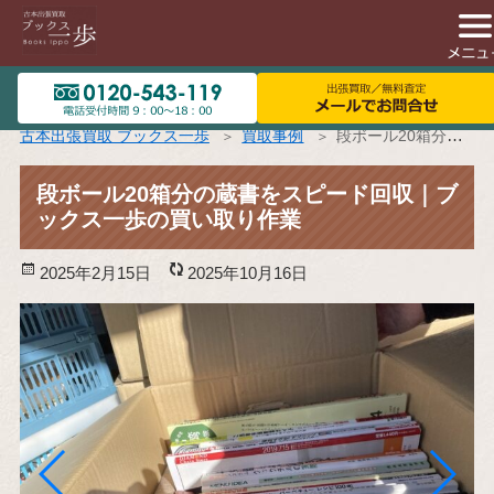
古本出張買取 ブックス一歩
買取事例
段ボール20箱分の蔵書をスピード回収｜ブックス一歩の買い取り作業
段ボール20箱分の蔵書をスピード回収｜ブ
ックス一歩の買い取り作業
投
2025年2月15日
更
2025年10月16日
稿
新
日:
日: