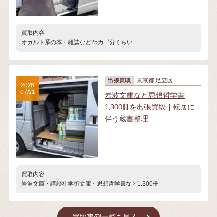
買取内容
オカルト系の本・雑誌など25カゴ分くらい
出張買取
東京都
足立区
2026
07/21
岩波文庫など思想哲学書
1,300冊を出張買取｜転居に
伴う蔵書整理
買取内容
岩波文庫・講談社学術文庫・思想哲学書など1,300冊
買取事例一覧を見る