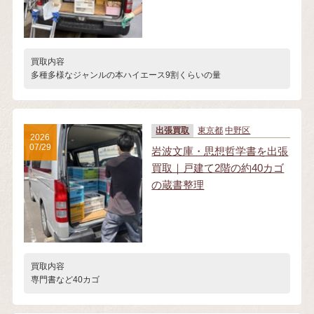
買取内容
多種多様なジャンルの本ハイエース9割くらいの量
出張買取
東京都
中野区
2026
07/29
岩波文庫・思想哲学書を出張
買取｜戸建て2階の約40カゴ
の蔵書整理
買取内容
専門書など40カゴ