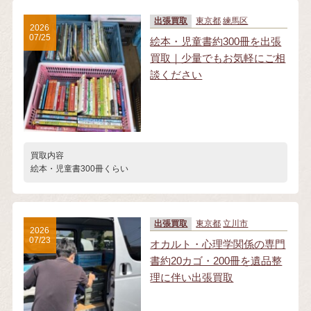
出張買取
東京都
練馬区
2026
07/25
絵本・児童書約300冊を出張
買取｜少量でもお気軽にご相
談ください
買取内容
絵本・児童書300冊くらい
出張買取
東京都
立川市
2026
07/23
オカルト・心理学関係の専門
書約20カゴ・200冊を遺品整
理に伴い出張買取