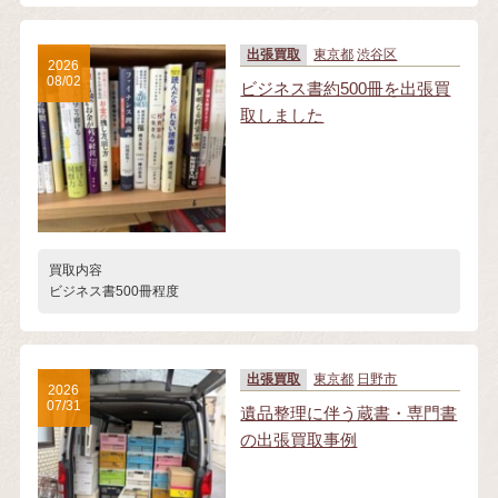
出張買取
東京都
渋谷区
2026
08/02
ビジネス書約500冊を出張買
取しました
買取内容
ビジネス書500冊程度
出張買取
東京都
日野市
2026
07/31
遺品整理に伴う蔵書・専門書
の出張買取事例