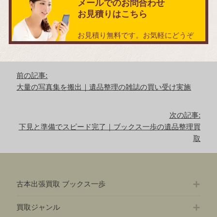
メールでのお問合わせ
お見積りはこちら
お見積り無料です。お気軽にどうぞ
投
前の記事:
稿
前
大量の写真集を搬出｜遺品整理の雑誌の買い受け実施
ナ
の
ビ
記
ゲ
次の記事:
事:
ー
次
下見と準備でスピード完了｜ブックス一歩の遺品整理買
シ
の
取
ョ
記
ン
事:
古本出張買取 ブックス一歩
買取ジャンル