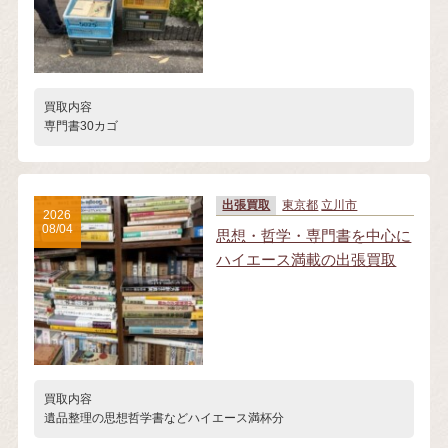
買取内容
専門書30カゴ
出張買取
東京都
立川市
2026
08/04
思想・哲学・専門書を中心に
ハイエース満載の出張買取
買取内容
遺品整理の思想哲学書などハイエース満杯分