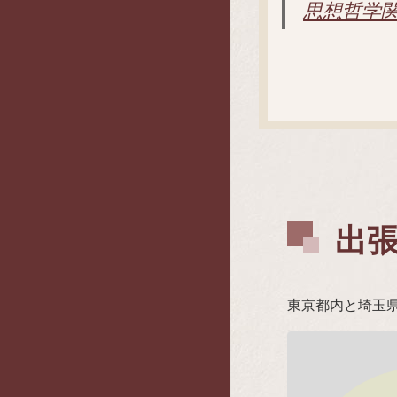
思想哲学
出
東京都内と埼玉