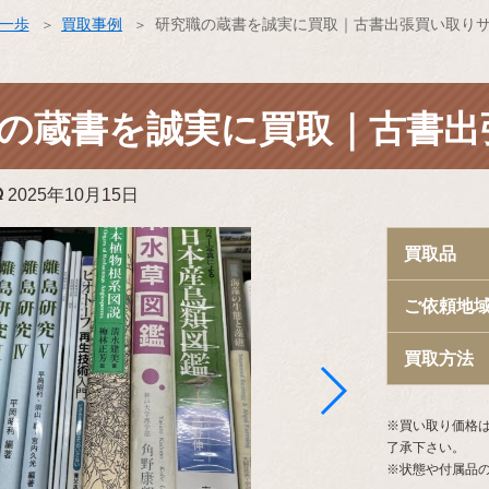
ス一歩
買取事例
研究職の蔵書を誠実に買取｜古書出張買い取り
の蔵書を誠実に買取｜古書出
更
2025年10月15日
新
日:
買取品
ご依頼地
買取方法
※買い取り価格
了承下さい。
※状態や付属品