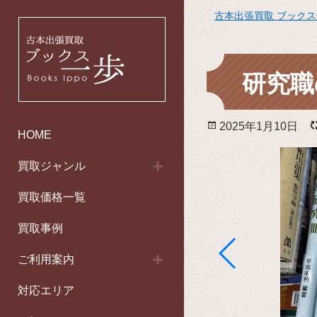
古本出張買取 ブック
研究職
投
2025年1月10日
HOME
稿
日:
買取ジャンル
買取価格一覧
買取事例
ご利用案内
対応エリア