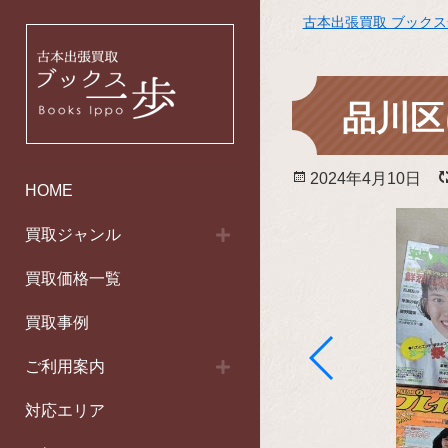
古本出張買取 ブック
品川区
投
2024年4月10日
HOME
稿
日:
買取ジャンル
買取価格一覧
買取事例
ご利用案内
対応エリア