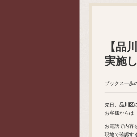
【品
実施
ブックス一歩
先日、
品川区
お客様からは
お電話で内容
現地で確認す