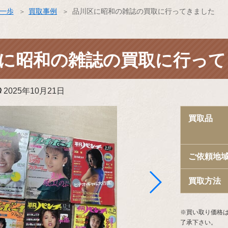
ス一歩
買取事例
品川区に昭和の雑誌の買取に行ってきました
に昭和の雑誌の買取に行って
更
2025年10月21日
新
日:
買取品
ご依頼地
買取方法
※買い取り価格
了承下さい。