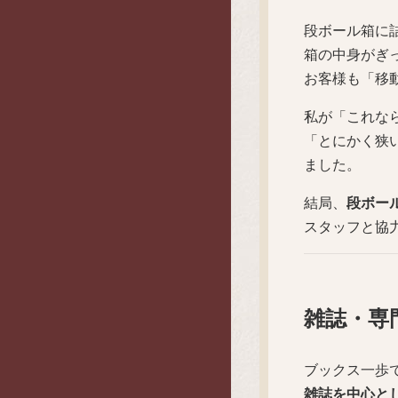
段ボール箱に
箱の中身がぎ
お客様も「移
私が「これな
「とにかく狭
ました。
結局、
段ボー
スタッフと協
雑誌・専
ブックス一歩
雑誌を中心と