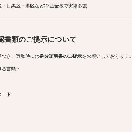
区・目黒区・港区など23区全域で実績多数
認書類のご提示について
基づき、買取時には
身分証明書のご提示
をお願いしております
ける書類：
カード