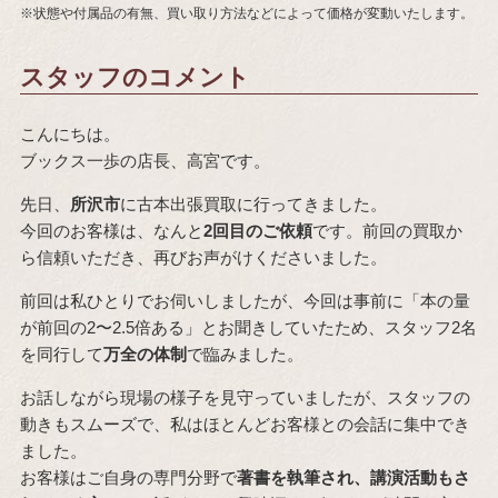
※状態や付属品の有無、買い取り方法などによって価格が変動いたします。
スタッフのコメント
こんにちは。
ブックス一歩の店長、高宮です。
先日、
所沢市
に古本出張買取に行ってきました。
今回のお客様は、なんと
2回目のご依頼
です。前回の買取か
ら信頼いただき、再びお声がけくださいました。
前回は私ひとりでお伺いしましたが、今回は事前に「本の量
が前回の2〜2.5倍ある」とお聞きしていたため、スタッフ2名
を同行して
万全の体制
で臨みました。
お話しながら現場の様子を見守っていましたが、スタッフの
動きもスムーズで、私はほとんどお客様との会話に集中でき
ました。
お客様はご自身の専門分野で
著書を執筆され、講演活動もさ