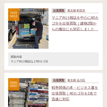
出張買取
東京都
町田市
2026
06/13
マニア向け雑誌を中心に60カ
ゴ分を出張買取｜建物2階か
らの搬出にも対応しました
買取内容
マニア向け雑誌など60カゴ分
出張買取
東京都
品川区
2026
06/07
戦争関係の本・ビジネス書を
出張買取｜40カゴ分を2名で
迅速に対応