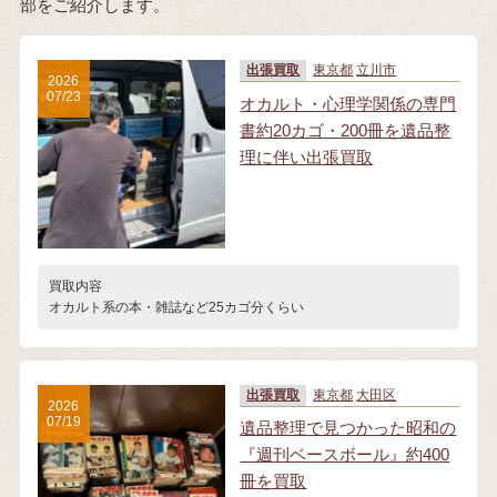
部をご紹介します。
出張買取
東京都
立川市
2026
07/23
オカルト・心理学関係の専門
書約20カゴ・200冊を遺品整
理に伴い出張買取
買取内容
オカルト系の本・雑誌など25カゴ分くらい
出張買取
東京都
大田区
2026
07/19
遺品整理で見つかった昭和の
『週刊ベースボール』約400
冊を買取