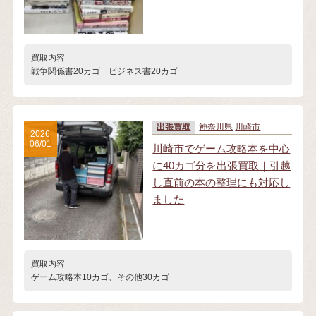
買取内容
戦争関係書20カゴ ビジネス書20カゴ
出張買取
神奈川県
川崎市
2026
06/01
川崎市でゲーム攻略本を中心
に40カゴ分を出張買取｜引越
し直前の本の整理にも対応し
ました
買取内容
ゲーム攻略本10カゴ、その他30カゴ