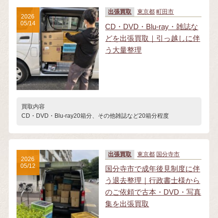
出張買取
東京都
町田市
2026
05/14
CD・DVD・Blu-ray・雑誌な
どを出張買取｜引っ越しに伴
う大量整理
買取内容
CD・DVD・Blu-ray20箱分、その他雑誌など20箱分程度
出張買取
東京都
国分寺市
2026
05/12
国分寺市で成年後見制度に伴
う退去整理｜行政書士様から
のご依頼で古本・DVD・写真
集を出張買取