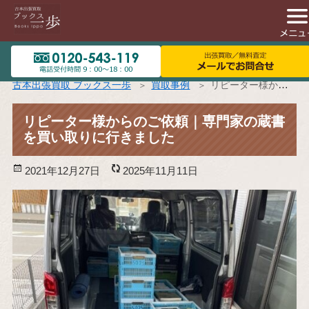
古本出張買取 ブックス一歩
買取事例
リピーター様からのご依頼｜専門家の蔵書を買い取りに行きました
リピーター様からのご依頼｜専門家の蔵書
を買い取りに行きました
投
2021年12月27日
更
2025年11月11日
稿
新
日:
日: