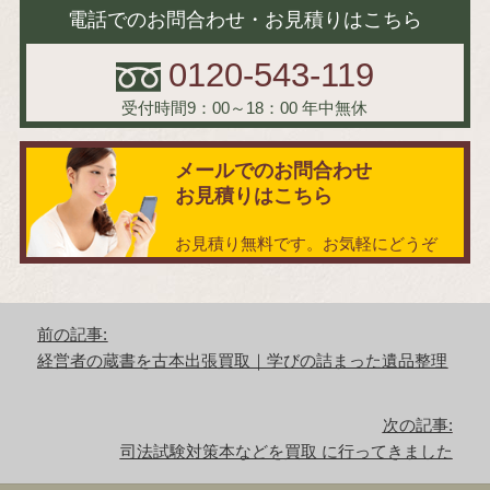
電話でのお問合わせ・お見積りはこちら
0120-543-119
受付時間9：00～18：00
年中無休
メールでのお問合わせ
お見積りはこちら
お見積り無料です。お気軽にどうぞ
投
前の記事:
稿
前
経営者の蔵書を古本出張買取｜学びの詰まった遺品整理
ナ
の
ビ
記
ゲ
次の記事:
事:
ー
次
司法試験対策本などを買取 に行ってきました
シ
の