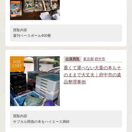
買取内容
週刊ベースボール400冊
出張買取
東京都
府中市
2026
07/17
重くて運べない大量の本もそ
のままで大丈夫｜府中市の遺
品整理事例
買取内容
サブカル関係の本をハイエース満杯