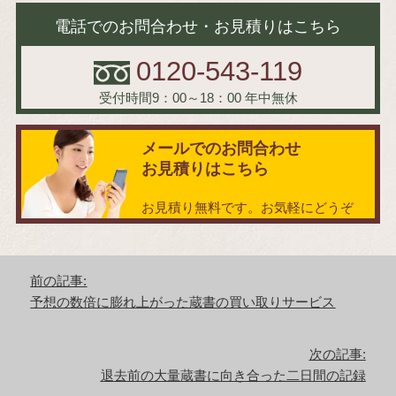
電話でのお問合わせ・お見積りはこちら
0120-543-119
受付時間9：00～18：00
年中無休
メールでのお問合わせ
お見積りはこちら
お見積り無料です。お気軽にどうぞ
投
前の記事:
稿
前
予想の数倍に膨れ上がった蔵書の買い取りサービス
ナ
の
ビ
記
ゲ
次の記事:
事:
ー
次
退去前の大量蔵書に向き合った二日間の記録
シ