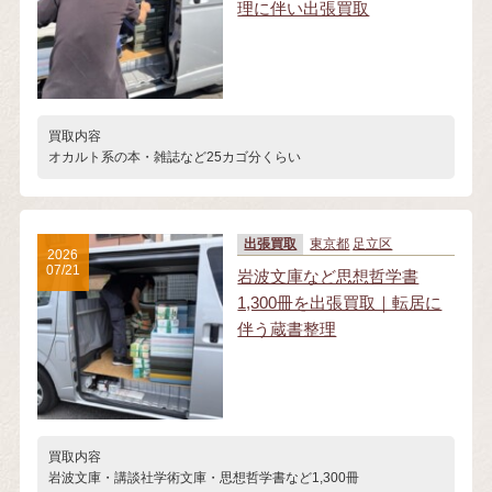
理に伴い出張買取
買取内容
オカルト系の本・雑誌など25カゴ分くらい
出張買取
東京都
足立区
2026
07/21
岩波文庫など思想哲学書
1,300冊を出張買取｜転居に
伴う蔵書整理
買取内容
岩波文庫・講談社学術文庫・思想哲学書など1,300冊