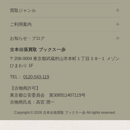
買取ジャンル
ご利用案内
お知らせ・ブログ
古本出張買取 ブックス一歩
〒208-0004 東京都武蔵村山市本町１丁目３８−１ メゾン
ひまわり 1F
TEL：
0120-543-119
【古物商許可】
東京都公安委員会 第308911407119号
古物商氏名：高宮 潤一
Copyright © 2026 古本出張買取 ブックス一歩 All rights reserved.