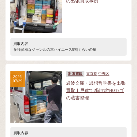
の出張買取事例
買取内容
多種多様なジャンルの本ハイエース9割くらいの量
出張買取
東京都
中野区
2026
07/29
岩波文庫・思想哲学書を出張
買取｜戸建て2階の約40カゴ
の蔵書整理
買取内容