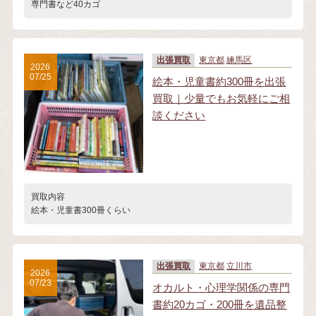
専門書など40カゴ
出張買取
東京都
練馬区
2026
07/25
絵本・児童書約300冊を出張
買取｜少量でもお気軽にご相
談ください
買取内容
絵本・児童書300冊くらい
出張買取
東京都
立川市
2026
07/23
オカルト・心理学関係の専門
書約20カゴ・200冊を遺品整