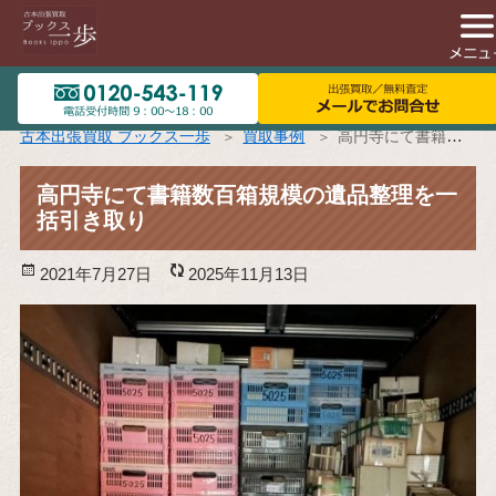
古本出張買取 ブックス一歩
買取事例
高円寺にて書籍数百箱規模の遺品整理を一括引き取り
高円寺にて書籍数百箱規模の遺品整理を一
括引き取り
投
2021年7月27日
更
2025年11月13日
稿
新
日:
日: