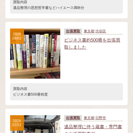
買取内容
遺品整理の思想哲学書などハイエース満杯分
出張買取
東京都
渋谷区
2026
08/02
ビジネス書約500冊を出張買
取しました
買取内容
ビジネス書500冊程度
出張買取
東京都
日野市
2026
07/31
遺品整理に伴う蔵書・専門書