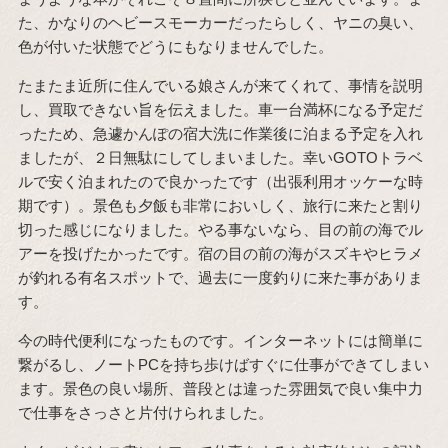
た、かなりのヘビースモーカーだったらしく、ヤニの臭い、
色が付いた状態でどうにもなりませんでした。
たまたま近所に住んでいる娘さんが来てくれて、事情を説明
し、買取できない旨を伝えました。車一台満杯になる予定だ
ったため、急遽かんぽの宿大洗に作業後に泊まる予定を入れ
ましたが、２日無駄にしてしまいました。幸いGOTOトラベ
ルで安く泊まれたので良かったです（出張利用オッケーな時
期です）。景色も夕飯も非常においしく、旅行に来たと割り
切った感じになりました。やる事ないなら、目の前の海でル
アーを投げたかったです。宿の目の前の海がスズキやヒラメ
が釣れる有名スポットで、過去に一度釣りに来た事がありま
す。
今の時代便利になったものです。インターネットには簡単に
繋がるし、ノートPCを持ち歩けばすぐに仕事ができてしまい
ます。景色の良い場所、普段とは違った雰囲気で良い集中力
で仕事をさっさと片付けられました。