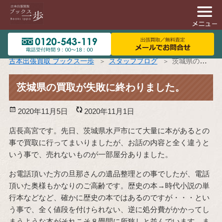
古本出張買取 ブックス一歩
スタッフブログ
茨城県の買取が失敗に終わりました。
茨城県の買取が失敗に終わりました。
投
2020年11月5日
更
2020年11月1日
稿
新
店長高宮です。先日、茨城県水戸市にて大量に本があるとの
日:
日:
事で買取に行ってまいりましたが、お話の内容と全く違うと
いう事で、売れないものが一部屋分ありました。
お電話頂いた方の旦那さんの遺品整理との事でしたが、電話
頂いた奥様もかなりのご高齢です。歴史の本→時代小説の単
行本などなど、確かに歴史の本ではあるのですが・・・とい
う事で、全く値段を付けられない、逆に処分費がかかってし
まうような本がそれこそ８畳間に所狭しと並んでいます。ま