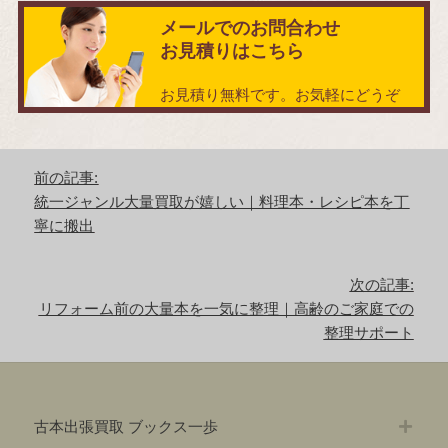
メールでのお問合わせ
お見積りはこちら
お見積り無料です。お気軽にどうぞ
投
前の記事:
稿
前
統一ジャンル大量買取が嬉しい｜料理本・レシピ本を丁
ナ
の
寧に搬出
ビ
記
ゲ
事:
ー
次の記事:
シ
次
リフォーム前の大量本を一気に整理｜高齢のご家庭での
ョ
の
整理サポート
ン
記
事:
古本出張買取 ブックス一歩