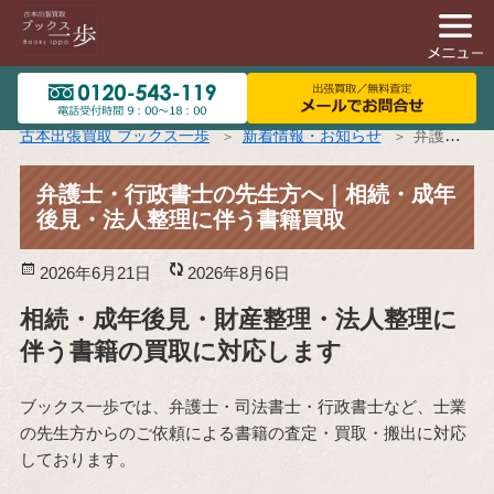
古本出張買取 ブックス一歩
新着情報・お知らせ
弁護士・行政書士の先生方へ｜相続・成年後見・法人整理に伴う書籍買取
弁護士・行政書士の先生方へ｜相続・成年
後見・法人整理に伴う書籍買取
投
2026年6月21日
更
2026年8月6日
稿
新
相続・成年後見・財産整理・法人整理に
日:
日:
伴う書籍の買取に対応します
ブックス一歩では、弁護士・司法書士・行政書士など、士業
の先生方からのご依頼による書籍の査定・買取・搬出に対応
しております。