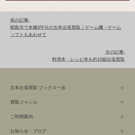
投
前の記事:
稿
前
昭島市で本棚3竿分の古本出張買取｜ゲーム機・ゲーム
ナ
の
ソフトもあわせて
ビ
記
ゲ
事:
ー
次の記事:
シ
次
料理本・レシピ本を約15箱出張買取
ョ
の
ン
記
事:
古本出張買取 ブックス一歩
買取ジャンル
ご利用案内
お知らせ・ブログ