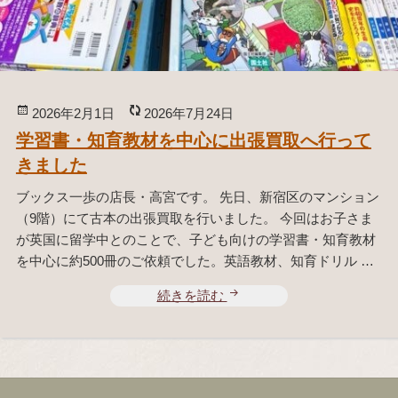
お
任
せ
く
だ
投
2026年2月1日
更
2026年7月24日
さ
稿
新
学習書・知育教材を中心に出張買取へ行って
い
日:
日:
きました
ブックス一歩の店長・高宮です。 先日、新宿区のマンション
（9階）にて古本の出張買取を行いました。 今回はお子さま
が英国に留学中とのことで、子ども向けの学習書・知育教材
を中心に約500冊のご依頼でした。英語教材、知育ドリル …
続きを読む
学
習
書
・
知