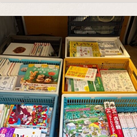
出
張
買
取
｜
重
い
本
・
大
量
の
蔵
書
も
そ
の
ま
ま