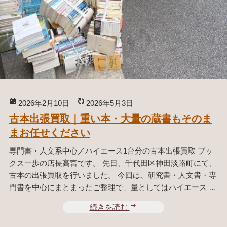
ー
ル
4
0
0
冊
を
専
投
2026年2月10日
更
2026年5月3日
門
稿
新
古本出張買取｜重い本・大量の蔵書もそのま
査
日:
日:
まお任せください
定
専門書・人文系中心／ハイエース1台分の古本出張買取 ブッ
クス一歩の店長高宮です。 先日、千代田区神田淡路町にて、
古本の出張買取を行いました。 今回は、研究書・人文書・専
門書を中心にまとまったご整理で、量としてはハイエース …
続きを読む
古
本