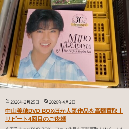
投
2026年2月25日
更
2026年4月2日
稿
新
中山美穂DVD BOXほか人気作品を高額買取｜
日:
日:
リピート4回目のご依頼