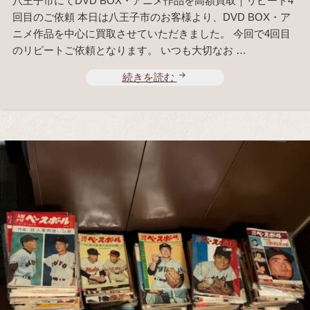
八王子市にてDVD BOX・アニメ作品を高額買取｜リピート4
回目のご依頼 本日は八王子市のお客様より、DVD BOX・ア
ニメ作品を中心に買取させていただきました。 今回で4回目
のリピートご依頼となります。 いつも大切なお …
続きを読む
中
山
美
穂
D
V
D
B
O
X
ほ
か
人
気
作