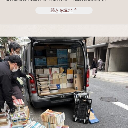
続きを読む
昭
和
の
野
球
雑
誌
買
取
事
例
｜
週
刊
ベ
ー
ス
ボ