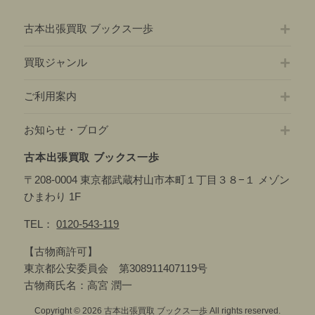
育
教
古本出張買取 ブックス一歩
材
を
買取ジャンル
中
心
ご利用案内
に
出
お知らせ・ブログ
張
買
古本出張買取 ブックス一歩
取
〒208-0004 東京都武蔵村山市本町１丁目３８−１ メゾン
へ
ひまわり 1F
行
っ
TEL：
0120-543-119
て
【古物商許可】
き
東京都公安委員会 第308911407119号
ま
古物商氏名：高宮 潤一
し
た
Copyright © 2026 古本出張買取 ブックス一歩 All rights reserved.