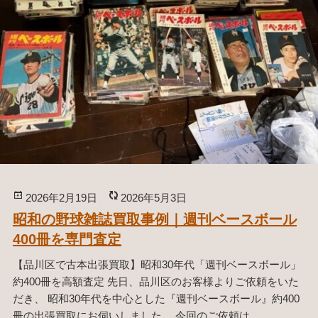
品
を
高
額
買
取
｜
リ
ピ
ー
ト
投
2026年2月19日
更
2026年5月3日
4
稿
新
昭和の野球雑誌買取事例｜週刊ベースボール
回
日:
日:
400冊を専門査定
目
の
【品川区で古本出張買取】昭和30年代「週刊ベースボール」
ご
約400冊を高額査定 先日、品川区のお客様よりご依頼をいた
依
だき、 昭和30年代を中心とした『週刊ベースボール』約400
頼
冊の出張買取にお伺いしました。 今回のご依頼は …